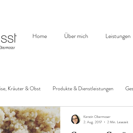
Home
Über mich
Leistungen
e, Kräuter & Obst
Produkte & Dienstleistungen
Ges
 Süßes
Aufstriche, Dips, Saucen & Basics
Good to go
Kerstin Obermoser
2. Aug. 2017
2 Min. Lesezeit