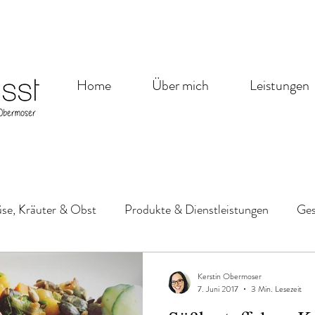
Home
Über mich
Leistungen
e, Kräuter & Obst
Produkte & Dienstleistungen
Ges
 Süßes
Aufstriche, Dips, Saucen & Basics
Good to go
Kerstin Obermoser
7. Juni 2017
3 Min. Lesezeit