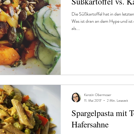
Süßkartoffel vs. K
 und Abendessen
Die Süßkartoffel hat in den letzte
Was ist dran an dem Hype und ist d
als...
Kerstin Obermoser
11. Mai 2017
2 Min. Lesezeit
Spargelpasta mit 
Hafersahne