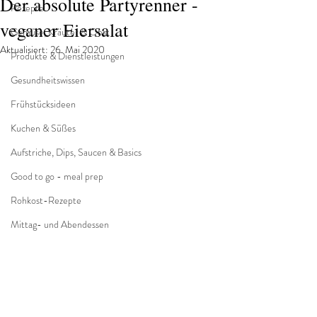
Der absolute Partyrenner -
Rezepte
veganer Eiersalat
Gemüse, Kräuter & Obst
Aktualisiert:
26. Mai 2020
Produkte & Dienstleistungen
Gesundheitswissen
Frühstücksideen
Kuchen & Süßes
Aufstriche, Dips, Saucen & Basics
Good to go - meal prep
Rohkost-Rezepte
Mittag- und Abendessen