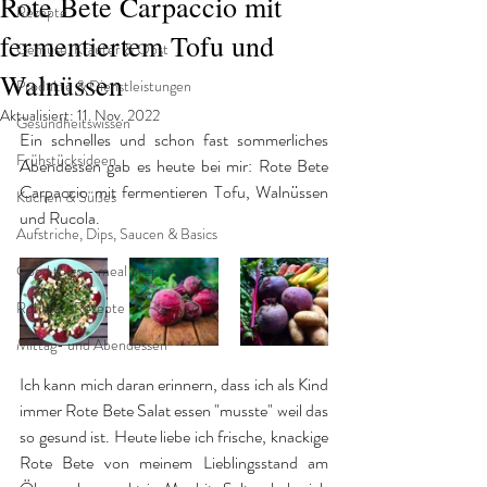
Rote Bete Carpaccio mit
Rezepte
fermentiertem Tofu und
Gemüse, Kräuter & Obst
Walnüssen
Produkte & Dienstleistungen
Aktualisiert:
11. Nov. 2022
Gesundheitswissen
Ein schnelles und schon fast sommerliches 
Frühstücksideen
Abendessen gab es heute bei mir: Rote Bete 
Carpaccio mit fermentieren Tofu, Walnüssen 
Kuchen & Süßes
und Rucola. 
Aufstriche, Dips, Saucen & Basics
Good to go - meal prep
Rohkost-Rezepte
Mittag- und Abendessen
Ich kann mich daran erinnern, dass ich als Kind 
immer Rote Bete Salat essen "musste" weil das 
so gesund ist. Heute liebe ich frische, knackige 
Rote Bete von meinem Lieblingsstand am 