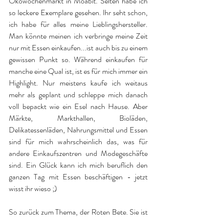
Ökowochenmarkt in Moabit. Selten habe ich 
so leckere Exemplare gesehen. Ihr seht schon, 
ich habe für alles meine Lieblingshersteller. 
Man könnte meinen ich verbringe meine Zeit 
nur mit Essen einkaufen...ist auch bis zu einem 
gewissen Punkt so. Während einkaufen für 
manche eine Qual ist, ist es für mich immer ein 
Highlight. Nur meistens kaufe ich weitaus 
mehr als geplant und schleppe mich danach 
voll bepackt wie ein Esel nach Hause. Aber 
Märkte, Markthallen, Bioläden, 
Delikatessenläden, Nahrungsmittel und Essen 
sind für mich wahrscheinlich das, was für 
andere Einkaufszentren und Modegeschäfte 
sind. Ein Glück kann ich mich beruflich den 
ganzen Tag mit Essen beschäftigen - jetzt 
wisst ihr wieso ;)
So zurück zum Thema, der Roten Bete. Sie ist 