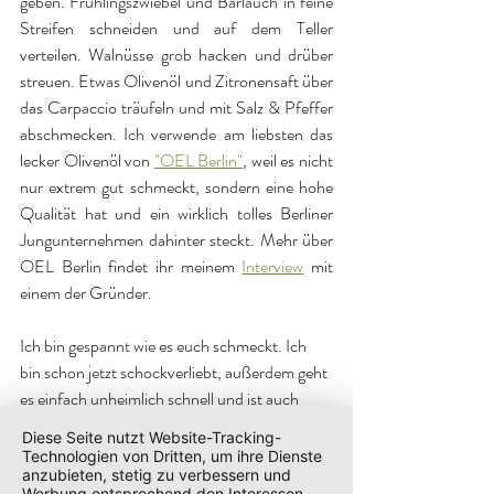
geben. Frühlingszwiebel und Bärlauch in feine 
Streifen schneiden und auf dem Teller 
verteilen. Walnüsse grob hacken und drüber 
streuen. Etwas Olivenöl und Zitronensaft über 
das Carpaccio träufeln und mit Salz & Pfeffer 
abschmecken. Ich verwende am liebsten das 
lecker Olivenöl von 
"OEL Berlin"
, weil es nicht 
nur extrem gut schmeckt, sondern eine hohe 
Qualität hat und ein wirklich tolles Berliner 
Jungunternehmen dahinter steckt. Mehr über 
OEL Berlin findet ihr meinem 
Interview
 mit 
einem der Gründer. 
Ich bin gespannt wie es euch schmeckt. Ich 
bin schon jetzt schockverliebt, außerdem geht 
es einfach unheimlich schnell und ist auch 
noch leicht und gesund.
Diese Seite nutzt Website-Tracking-
Technologien von Dritten, um ihre Dienste
*Werbung wegen Markennennung & 
anzubieten, stetig zu verbessern und
Werbung entsprechend den Interessen