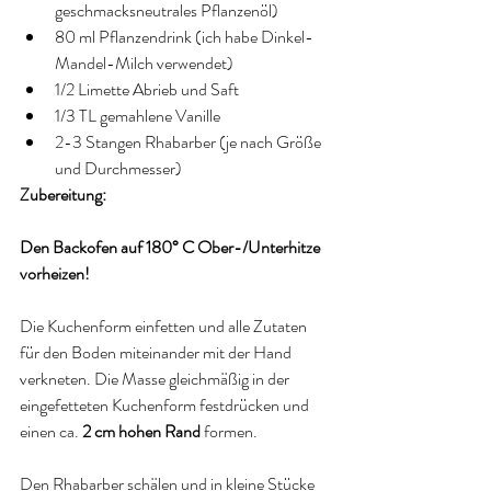
geschmacksneutrales Pflanzenöl)  
80 ml Pflanzendrink (ich habe Dinkel-
Mandel-Milch verwendet)  
1/2 Limette Abrieb und Saft  
1/3 TL gemahlene Vanille  
2-3 Stangen Rhabarber (je nach Größe 
und Durchmesser) 
Zubereitung:
Den Backofen auf 180° C Ober-/Unterhitze 
vorheizen!
Die Kuchenform einfetten und alle Zutaten 
für den Boden miteinander mit der Hand 
verkneten. Die Masse gleichmäßig in der 
eingefetteten Kuchenform festdrücken und 
einen ca. 
2 cm hohen Rand 
formen.
Den Rhabarber schälen und in kleine Stücke 