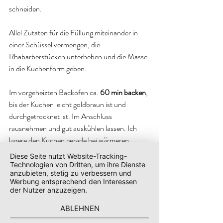
schneiden.
Allel Zutaten für die Füllung miteinander in 
einer Schüssel vermengen, die 
Rhabarberstücken unterheben und die Masse 
in die Kuchenform geben.
Im vorgeheizten Backofen ca.
 60 min backen
, 
bis der Kuchen leicht goldbraun ist und 
durchgetrocknet ist. Im Anschluss 
rausnehmen und gut auskühlen lassen. Ich 
lagere den Kuchen gerade bei wärmeren 
Temperaturen lieber im Kühlschrank.
Diese Seite nutzt Website-Tracking-
Technologien von Dritten, um ihre Dienste
anzubieten, stetig zu verbessern und
Was ist euer liebstes Rhabarberkuchen 
Werbung entsprechend den Interessen
Rezept? Schreibt mir gerne in den 
der Nutzer anzuzeigen.
Kommentaren, was euer Herz zum Schmelzen 
ABLEHNEN
bringt.