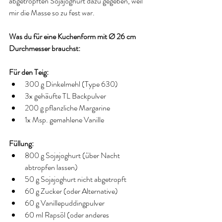
abgetropften Sojajoghurt dazu gegeben, weil 
mir die Masse so zu fest war.
Was du für eine Kuchenform mit Ø 26 cm 
Durchmesser brauchst:
Für den Teig:
300 g Dinkelmehl (Type 630)  
3x gehäufte TL Backpulver  
200 g pflanzliche Margarine  
1x Msp. gemahlene Vanille 
Füllung:
800 g Sojajoghurt (über Nacht 
abtropfen lassen)  
50 g Sojajoghurt nicht abgetropft   
60 g Zucker (oder Alternative)  
60 g Vanillepuddingpulver  
60 ml Rapsöl (oder anderes 