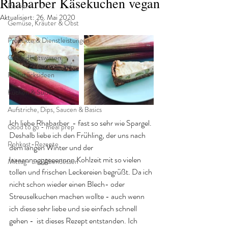
Rhabarber Käsekuchen vegan
Rezepte
Aktualisiert:
26. Mai 2020
Gemüse, Kräuter & Obst
Produkte & Dienstleistungen
Gesundheitswissen
Frühstücksideen
Kuchen & Süßes
Aufstriche, Dips, Saucen & Basics
Ich liebe Rhabarber  - fast so sehr wie Spargel. 
Good to go - meal prep
Deshalb liebe ich den Frühling, der uns nach 
Rohkost-Rezepte
dem langen Winter und der 
laaaannngggeeennnn Kohlzeit mit so vielen 
Mittag- und Abendessen
tollen und frischen Leckereien begrüßt. Da ich 
nicht schon wieder einen Blech- oder 
Streuselkuchen machen wollte - auch wenn 
ich diese sehr liebe und sie einfach schnell 
gehen -  ist dieses Rezept entstanden. Ich 