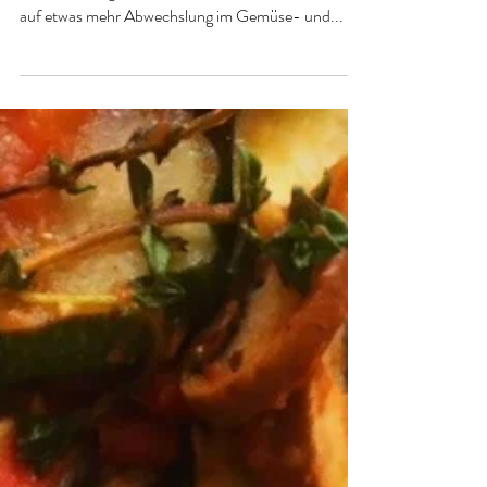
Kerstin Obermoser
27. Apr. 2018
2 Min. Lesezeit
Fruchtiger Spargelsalat mit
gebratenem Tofu, vegan
Ich bin ja bekennende Spargel-Liebhaberin und
nach dem langen Winter freue ich mich auch wieder
auf etwas mehr Abwechslung im Gemüse- und...