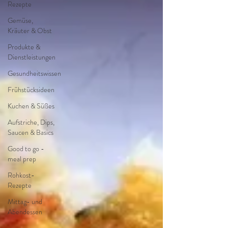
Rezepte
Gemüse,
Kräuter & Obst
Produkte &
Dienstleistungen
Gesundheitswissen
Frühstücksideen
Kuchen & Süßes
Aufstriche, Dips,
Saucen & Basics
Good to go -
meal prep
Rohkost-
Rezepte
Mittag- und
Abendessen