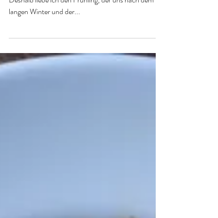
Kerstin Obermoser
20. Mai 2018
2 Min. Lesezeit
Rhabarber Käsekuchen
vegan
Ich liebe Rhabarber - fast so sehr wie Spargel.
Deshalb liebe ich den Frühling, der uns nach dem
langen Winter und der...