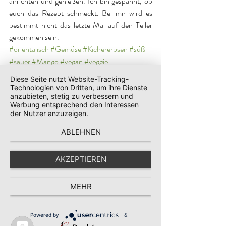
anrichten und genießen. Ich bin gespannt, ob 
euch das Rezept schmeckt. Bei mir wird es 
bestimmt nicht das letzte Mal auf den Teller 
gekommen sein.
#orientalisch
#Gemüse
#Kichererbsen
#süß
#sauer
#Mango
#vegan
#veggie
Rezepte
Diese Seite nutzt Website-Tracking-
Technologien von Dritten, um ihre Dienste
anzubieten, stetig zu verbessern und
Aktuelle Beiträge
Alle ansehen
Werbung entsprechend den Interessen
der Nutzer anzuzeigen.
ABLEHNEN
AKZEPTIEREN
MEHR
Powered by
&