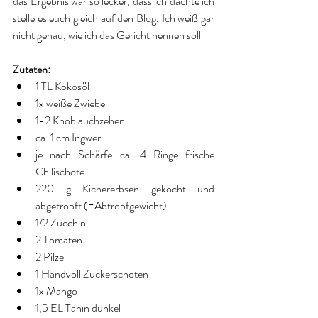
das Ergebnis war so lecker, dass ich dachte ich 
stelle es euch gleich auf den Blog. Ich weiß gar 
nicht genau, wie ich das Gericht nennen soll
Zutaten:
1 TL Kokosöl  
1x weiße Zwiebel   
1-2 Knoblauchzehen  
ca. 1 cm Ingwer  
je nach Schärfe ca. 4 Ringe frische 
Chilischote  
220 g Kichererbsen gekocht und 
abgetropft (=Abtropfgewicht)  
1/2 Zucchini  
2 Tomaten  
2 Pilze  
1 Handvoll Zuckerschoten  
1x Mango  
1,5 EL Tahin dunkel  