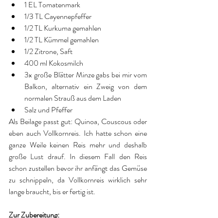
1 EL Tomatenmark  
1/3 TL Cayennepfeffer  
1/2 TL Kurkuma gemahlen  
1/2 TL Kümmel gemahlen  
1/2 Zitrone, Saft  
400 ml Kokosmilch  
3x große Blätter Minze gabs bei mir vom 
Balkon, alternativ ein Zweig von dem 
normalen Strauß aus dem Laden  
Salz und Pfeffer 
Als Beilage passt gut: Quinoa, Couscous oder 
eben auch Vollkornreis. Ich hatte schon eine 
ganze Weile keinen Reis mehr und deshalb 
große Lust drauf. In diesem Fall den Reis 
schon zustellen bevor ihr anfängt das Gemüse 
zu schnippeln, da Vollkornreis wirklich sehr 
lange braucht, bis er fertig ist.
Zur Zubereitung: