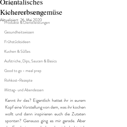
Orientalisches
Rezepte
Kichererbsengemüse
Gemüse, Kräuter & Obst
Aktualisiert:
26. Mai 2020
Produkte & Dienstleistungen
Gesundheitswissen
Frühstücksideen
Kuchen & Süßes
Aufstriche, Dips, Saucen & Basics
Good to go - meal prep
Rohkost-Rezepte
Mittag- und Abendessen
Kennt ihr das? Eigentlich hattet ihr in eurem 
Kopf eine Vorstellung von dem, was ihr kochen 
wollt und dann inspirieren euch die Zutaten 
spontan? Genauso ging es mir gerade. Aber 